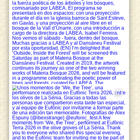
Lo Pati Centre d'Art
@centreartlopati
·
13 Nov 2024
Torna 'Femme in Arts', el festival
que porta els debats feministes a
escena. Del 21 al 24 de novembre a Lo
Pati. Debats, teatre, música... amb la
mirada posada en les aportacions
assagístiques d'autores que ofereixen
una anàlisi diversa de la societat.
+
http://lopati.cat
7
5
Twitter
sarah misselbrook Retweeted
Mèdol - Centre d’Arts
Contemporànies de Tarragona
@medol_tgn
·
8 Nov 2024
@cultura_cat
@CulturaVerda