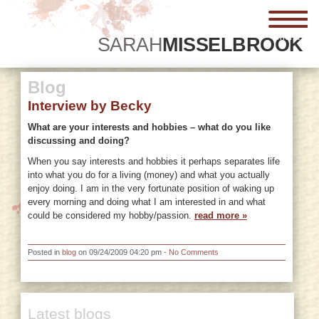
menu
SARAH
MISSELBROOK
Blog
Interview by Becky
What are your interests and hobbies – what do you like
discussing and doing?
When you say interests and hobbies it perhaps separates life
into what you do for a living (money) and what you actually
enjoy doing. I am in the very fortunate position of waking up
every morning and doing what I am interested in and what
could be considered my hobby/passion.
read more »
Posted in
blog
on 09/24/2009 04:20 pm -
No Comments
Latest blogs