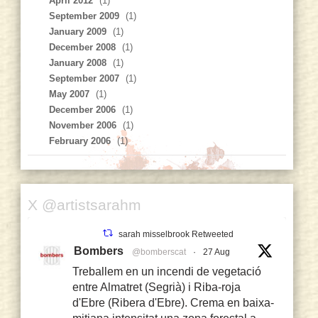
April 2012
(1)
September 2009
(1)
January 2009
(1)
December 2008
(1)
January 2008
(1)
September 2007
(1)
May 2007
(1)
December 2006
(1)
November 2006
(1)
February 2006
(1)
X @artistsarahm
sarah misselbrook Retweeted
Bombers
@bomberscat
·
27 Aug
Treballem en un incendi de vegetació
entre Almatret (Segrià) i Riba-roja
d'Ebre (Ribera d'Ebre). Crema en baixa-