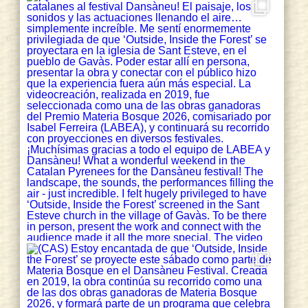
https://vimeo.com/1033792851
📲 +info:
http://lopati.cat
2
6
Twitter
sarah misselbrook Retweeted
Tectónica Cultural
@tectonica_ac
·
22 Nov 2024
📅 Diumenge 24N a les 12 h a Lo
Pati : Performance ALMINAL. Cos, veu i
memòria, amb artistes del Projecte DAR
Terres de l’Ebre. Una reflexió sobre la
saviesa femenina, la connexió amb la
terra i les veus silenciades. 🎭✨
#CulturaEbrenca
#ArtFemení
1
4
Twitter
sarah misselbrook Retweeted