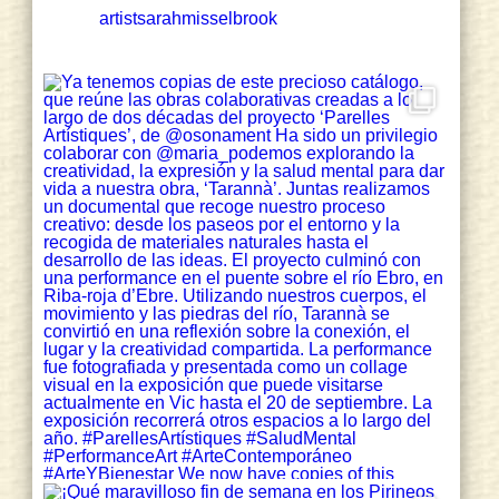
Dones Artistes Rurals, amb Antònia
artistsarahmisselbrook
Ripoll, Gemma Ginovart i Sarah
Misselbrook sota el comissariat de
Clara Albacete.
📷
http://www.lopati.cat
1
2
Twitter
sarah misselbrook Retweeted
Lo Pati Centre d'Art
@centreartlopati
·
27 Nov 2024
#FESTIVAL
#FEMMEINARTS
💜 Espectacles, projeccions, concerts,
performances, debats... diumenge vam
tancar el 'Femme in arts' 2024 en una
edició marcada pensament crític i la
filosofia.
🎞@PereAyusoFilms
🎥 Vídeo complet: