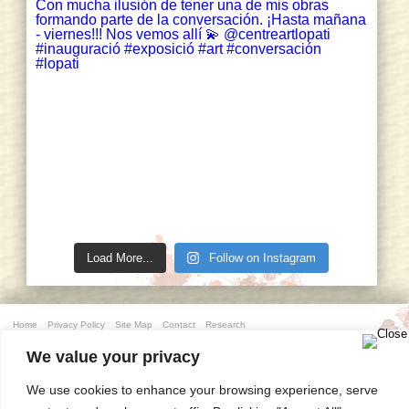
Load More...
Follow on Instagram
Home
Privacy Policy
Site Map
Contact
Research
© copyright 2006 Sarah Misselbrook
We value your privacy
designed and constructed by
grish art
We use cookies to enhance your browsing experience, serve