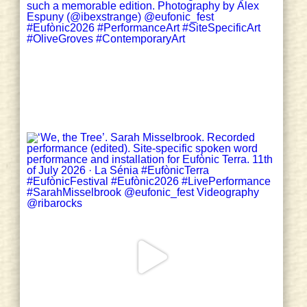
@TGNcultura
@TGNAjuntament
@vfibla
🙌 Continuem aquesta segona
jornada de “The Green Screen” amb
l’estrena de tres peces de producció
pròpia:
🎞️”Tèrmits”, Jordina Ros i Pere
Estadella
🎞️”Descent”, Sarah Misselbrook
🎞️”El sueño de Deméter”, Leila Amat
💚 Moltes gràcies per assistir i
participar!
1
3
Twitter
Load More