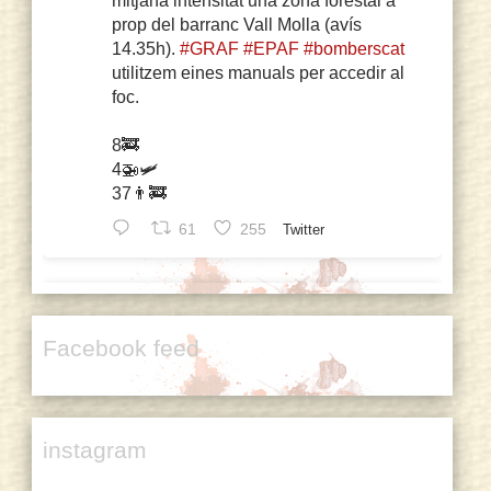
mitjana intensitat una zona forestal a
prop del barranc Vall Molla (avís
14.35h).
#GRAF
#EPAF
#bomberscat
utilitzem eines manuals per accedir al
foc.
8🚒
4🚁🛩️
37👨‍🚒
61
255
Twitter
sarah misselbrook Retweeted
Lo Pati Centre d'Art
@centreartlopati
·
Facebook feed
24 Nov 2024
AVUI A
#FEMMEINARTS2024
🗓 Diumenge 24N 📌 Lo Pati
⏳ 12.00h💜 Performance ritual Alminal
instagram
(12.00 h), impulsada pel col·lectiu