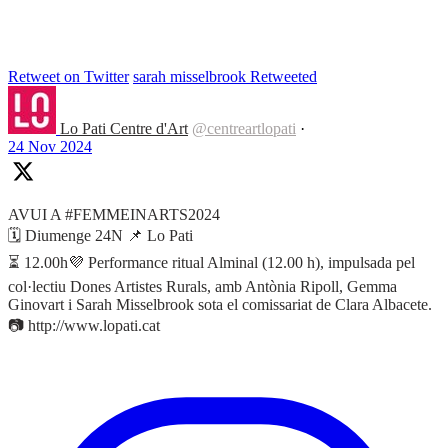
Retweet on Twitter
sarah misselbrook Retweeted
Lo Pati Centre d'Art
@centreartlopati
·
24 Nov 2024
AVUI A #FEMMEINARTS2024
🗓 Diumenge 24N 📌 Lo Pati
⏳ 12.00h💜 Performance ritual Alminal (12.00 h), impulsada pel
col·lectiu Dones Artistes Rurals, amb Antònia Ripoll, Gemma
Ginovart i Sarah Misselbrook sota el comissariat de Clara Albacete.
📷 http://www.lopati.cat