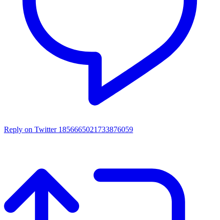
Reply on Twitter 1856665021733876059