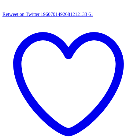
Retweet on Twitter 1960701492681212133
61