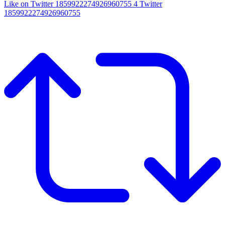
Like on Twitter 1859922274926960755
4
Twitter
1859922274926960755