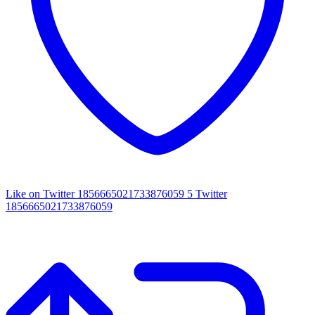
Like on Twitter 1856665021733876059
5
Twitter
1856665021733876059