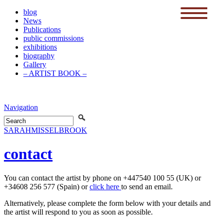
blog
News
menu
Publications
public commissions
exhibitions
biography
Gallery
– ARTIST BOOK –
Navigation
SARAH
MISSELBROOK
contact
You can contact the artist by phone on +447540 100 55 (UK) or
+34608 256 577 (Spain) or
click here
to send an email.
Alternatively, please complete the form below with your details and
the artist will respond to you as soon as possible.