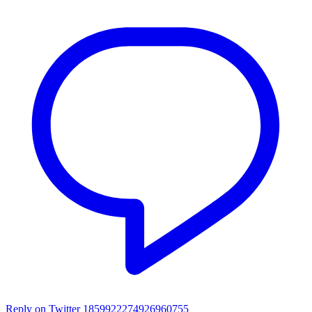
Reply on Twitter 1859922274926960755