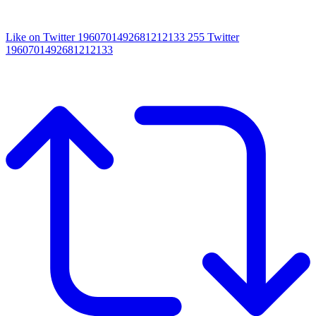
Like on Twitter 1960701492681212133
255
Twitter
1960701492681212133