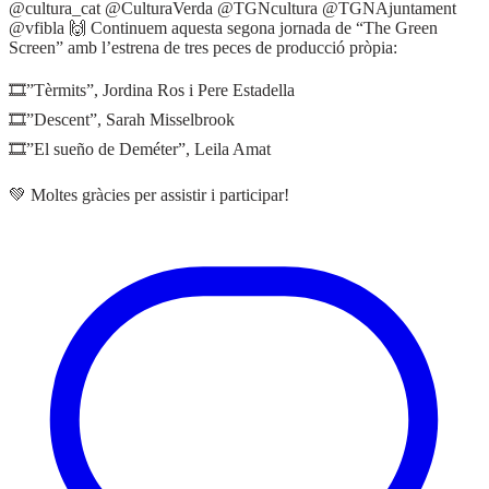
@cultura_cat @CulturaVerda @TGNcultura @TGNAjuntament
@vfibla 🙌 Continuem aquesta segona jornada de “The Green
Screen” amb l’estrena de tres peces de producció pròpia:
🎞️”Tèrmits”, Jordina Ros i Pere Estadella
🎞️”Descent”, Sarah Misselbrook
🎞️”El sueño de Deméter”, Leila Amat
💚 Moltes gràcies per assistir i participar!