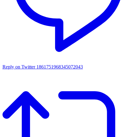
Reply on Twitter 1861751968345072043