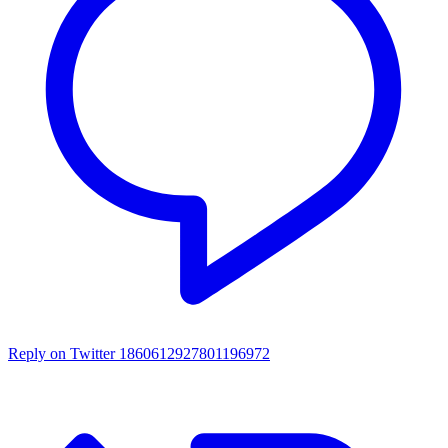
Reply on Twitter 1860612927801196972