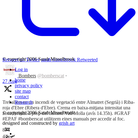
© copyright 2006 Sarah Misselbrook
Retweet on Twitter
sarah misselbrook Retweeted
Log in
Bombers
@bomberscat
·
home
27 Aug
privacy policy
site map
contact
Treballem en un incendi de vegetació entre Almatret (Segrià) i Riba-
Research
roja d'Ebre (Ribera d'Ebre). Crema en baixa-mitjana intensitat una
© copyright 2006 Sarah Misselbrook
zona forestal a prop del barranc Vall Molla (avís 14.35h). #GRAF
#EPAF #bomberscat utilitzem eines manuals per accedir al foc.
designed and constructed by
grish art
8🚒
4🚁🛩️