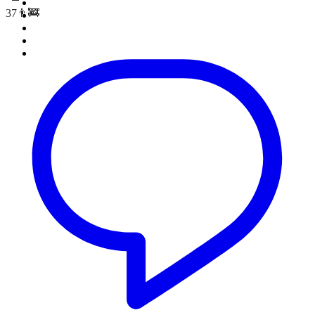
37👨‍🚒