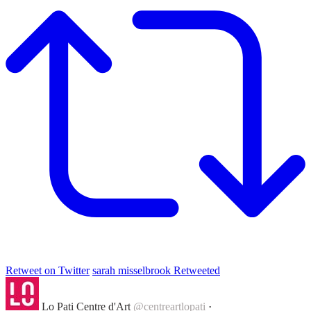
Retweet on Twitter
sarah misselbrook Retweeted
Lo Pati Centre d'Art
@centreartlopati
·