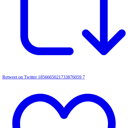
Retweet on Twitter 1856665021733876059
7