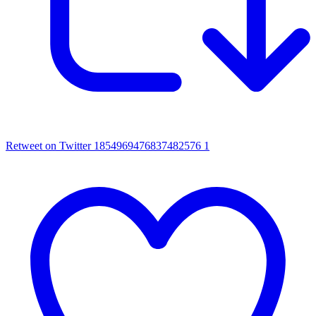
Retweet on Twitter 1854969476837482576
1