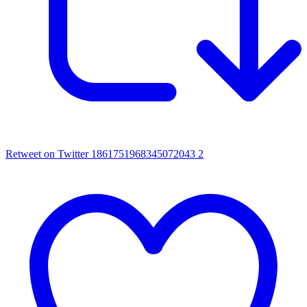
Retweet on Twitter 1861751968345072043
2