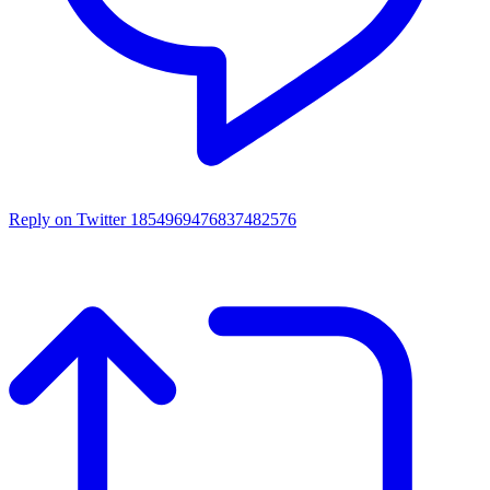
Reply on Twitter 1854969476837482576