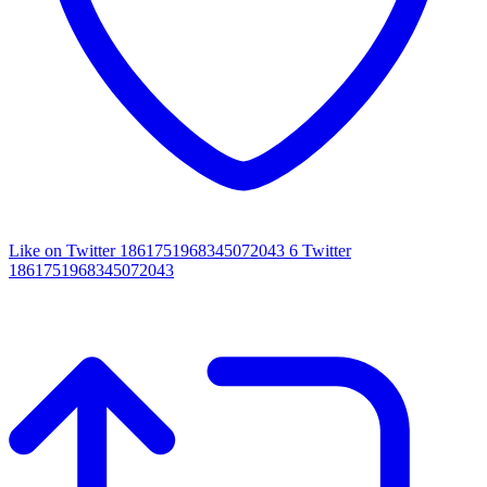
Like on Twitter 1861751968345072043
6
Twitter
1861751968345072043