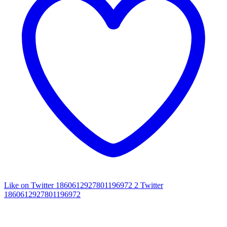
Like on Twitter 1860612927801196972
2
Twitter
1860612927801196972