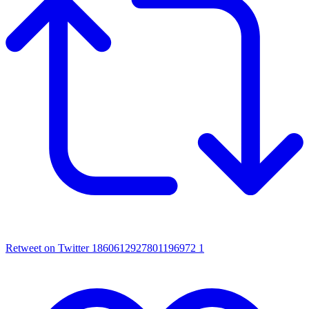
Retweet on Twitter 1860612927801196972
1