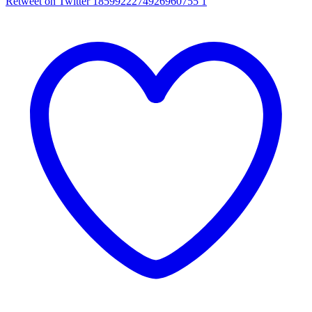
Retweet on Twitter 1859922274926960755
1